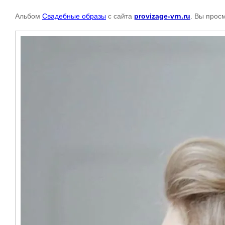
Альбом
Свадебные образы
с сайта
provizage-vrn.ru
. Вы прос